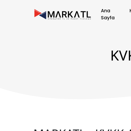
Ana
Sayfa
KV