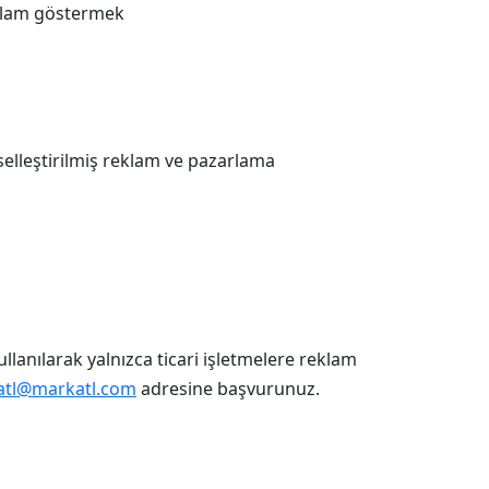
eklam göstermek
iselleştirilmiş reklam ve pazarlama
llanılarak yalnızca ticari işletmelere reklam
atl@markatl.com
adresine başvurunuz.