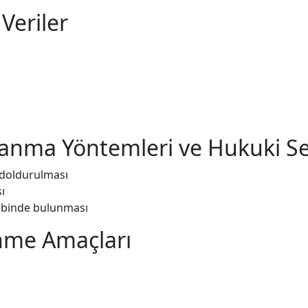
 Veriler
oplanma Yöntemleri ve Hukuki S
 doldurulması
ı
lebinde bulunması
lenme Amaçları