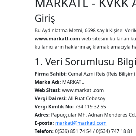
MARKATL - KVKK 
Giriş
Bu Aydınlatma Metni, 6698 sayılı Kişisel Ver
www.markatl.com
web sitesini kullanan kul
kullanıcıların haklarını açıklamak amacıyla ha
1. Veri Sorumlusu Bilgi
Firma Sahibi:
Cemal Azmi Reis (Reis Bilişim)
Marka Adı:
MARKATL
Web Sitesi:
www.markatl.com
Vergi Dairesi:
Ali Fuat Cebesoy
Vergi Kimlik No:
734 119 32 55
Adres:
Papuççular Mh. Adnan Menderes Cd. 
E-posta:
markatl@markatl.com
Telefon:
0(539) 851 74 54 / 0(534) 747 18 81