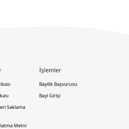
r
İşlemler
tikası
Bayilik Başvurusu
ikası
Bayi Girişi
ileri Saklama
latma Metni