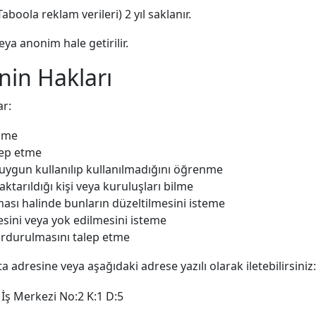
boola reklam verileri) 2 yıl saklanır.
eya anonim hale getirilir.
inin Hakları
ar:
enme
alep etme
 uygun kullanılıp kullanılmadığını öğrenme
 aktarıldığı kişi veya kuruluşları bilme
lması halinde bunların düzeltilmesini isteme
esini veya yok edilmesini isteme
urdurulmasını talep etme
a adresine veya aşağıdaki adrese yazılı olarak iletebilirsiniz:
ş Merkezi No:2 K:1 D:5